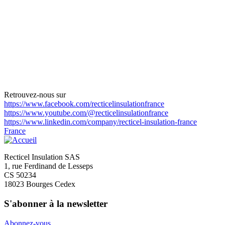
Vous avez une question à propos
l'isolation sous vide ?
Retrouvez-nous sur
https://www.facebook.com/recticelinsulationfrance
L'équipe technique de Recticel est ravie de vous répondre.
https://www.youtube.com/@recticelinsulationfrance
https://www.linkedin.com/company/recticel-insulation-france
Contactez-nous
France
Recticel Insulation SAS
1, rue Ferdinand de Lesseps
CS 50234
18023 Bourges Cedex
S'abonner à la newsletter
Abonnez-vous