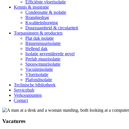
Efficiënte vloerisolatie
Kennis & inspiratie
Condensatie & isolatie
Brandgedrag
Kwaliteitsborging
Duurzaamheid & circulariteit
Toepassingen & producten
Plat dak isolatie
Binnenmuurisolatie
Hellend dak
Isolatie geventileerde gevel
Prefab muurisolatie
Spouwmuurisolatie
Vacuümisolatie
Vloerisolatie
Plafondisolatie
Technische bibliotheek
Servicehub
Verkooppunten
Contact
Vacatures