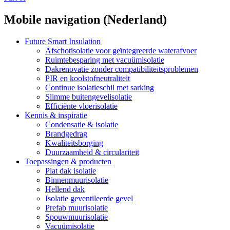
Mobile navigation (Nederland)
Future Smart Insulation
Afschotisolatie voor geïntegreerde waterafvoer
Ruimtebesparing met vacuümisolatie
Dakrenovatie zonder compatibiliteitsproblemen
PIR en koolstofneutraliteit
Continue isolatieschil met sarking
Slimme buitengevelisolatie
Efficiënte vloerisolatie
Kennis & inspiratie
Condensatie & isolatie
Brandgedrag
Kwaliteitsborging
Duurzaamheid & circulariteit
Toepassingen & producten
Plat dak isolatie
Binnenmuurisolatie
Hellend dak
Isolatie geventileerde gevel
Prefab muurisolatie
Spouwmuurisolatie
Vacuümisolatie