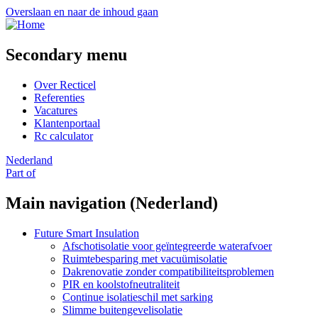
Overslaan en naar de inhoud gaan
Secondary menu
Over Recticel
Referenties
Vacatures
Klantenportaal
Rc calculator
Nederland
Part of
Main navigation (Nederland)
Future Smart Insulation
Afschotisolatie voor geïntegreerde waterafvoer
Ruimtebesparing met vacuümisolatie
Dakrenovatie zonder compatibiliteitsproblemen
PIR en koolstofneutraliteit
Continue isolatieschil met sarking
Slimme buitengevelisolatie