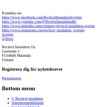
Kontakta oss
https://www.facebook.com/RecticelInsulationSverige
https://www.youtube.com/@RecticelinsulationBe
https://www.linkedin.com/company/recticel-insulation-sverige
https://www.instagram.com/recticel_insulation_sverige/
Sverige
Recticel Insulation Oy
Gneissitie 2
FI-04600 Mäntsälä
Finland
Registrera dig för nyhetsbrevet
Prenumerera
Bottom menu
© Recticel insulation
Sekretessmeddelande