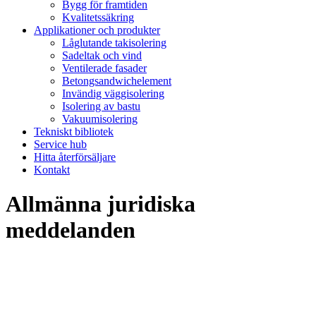
Bygg för framtiden
Kvalitetssäkring
Applikationer och produkter
Låglutande takisolering
Sadeltak och vind
Ventilerade fasader
Betongsandwichelement
Invändig väggisolering
Isolering av bastu
Vakuumisolering
Tekniskt bibliotek
Service hub
Hitta återförsäljare
Kontakt
Allmänna juridiska
meddelanden