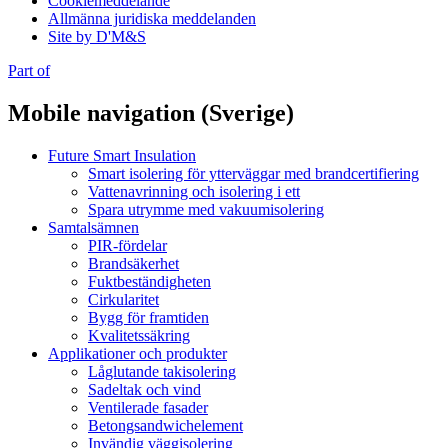
Cookiemeddelande
Allmänna juridiska meddelanden
Site by D'M&S
Part of
Mobile navigation (Sverige)
Future Smart Insulation
Smart isolering för ytterväggar med brandcertifiering
Vattenavrinning och isolering i ett
Spara utrymme med vakuumisolering
Samtalsämnen
PIR-fördelar
Brandsäkerhet
Fuktbeständigheten
Cirkularitet
Bygg för framtiden
Kvalitetssäkring
Applikationer och produkter
Låglutande takisolering
Sadeltak och vind
Ventilerade fasader
Betongsandwichelement
Invändig väggisolering