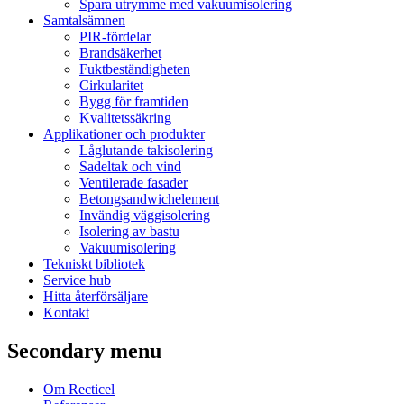
Spara utrymme med vakuumisolering
Samtalsämnen
PIR-fördelar
Brandsäkerhet
Fuktbeständigheten
Cirkularitet
Bygg för framtiden
Kvalitetssäkring
Applikationer och produkter
Låglutande takisolering
Sadeltak och vind
Ventilerade fasader
Betongsandwichelement
Invändig väggisolering
Isolering av bastu
Vakuumisolering
Tekniskt bibliotek
Service hub
Hitta återförsäljare
Kontakt
Secondary menu
Om Recticel