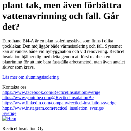
plant tak, men även förbättra
vattenavrinning och fall. Går
det?
Eurothane Bi4-A är en plan isoleringsskiva som finns i olika
tjocklekar. Den möjliggör både värmeisolering och fall. Systemet
kan användas både vid nybyggnation och vid renovering. Recticel
Insulation hjälper dig med detta genom att först utarbeta en
planritning för att inte bara fastställa arbetsmetod, utan även antalet
skivor som krävs.
Läs mer om sluttningsisolering
Kontakta oss
https://www.facebook.com/RecticelInsulationSverige
https://www.youtube.com/@RecticelinsulationBe
https://www.linkedin.com/company/recticel-insulation-sverige
https://www.instagram.com/recticel_insulation_sverige/
Sverige
Recticel Insulation Oy